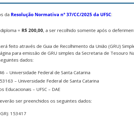
os da
Resolução Normativa n° 37/CC/2025 da UFSC
:
e diploma =
R$ 200,00
, a ser recolhido somente após o deferiment
será feito através de Guia de Recolhimento da União (GRU) Simpl
página para emissão de GRU simples da Secretaria de Tesouro Na
 seguintes dados:
6 – Universidade Federal de Santa Catarina
53163 – Universidade Federal de Santa Catarina
ços Educacionais – UFSC – DAE
deverão ser preenchidos os seguintes dados:
UGR): 153417