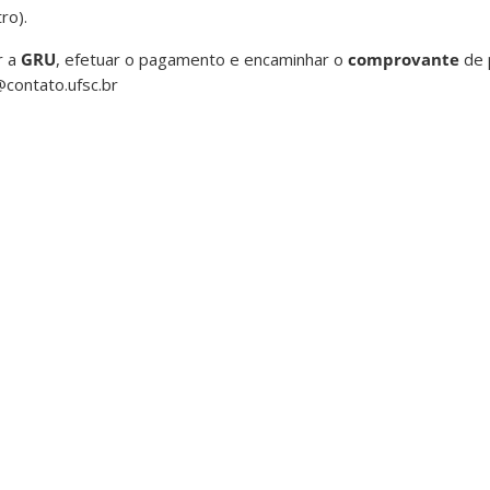
ro).
r a
GRU
, efetuar o pagamento e encaminhar o
comprovante
de 
@contato.ufsc.br