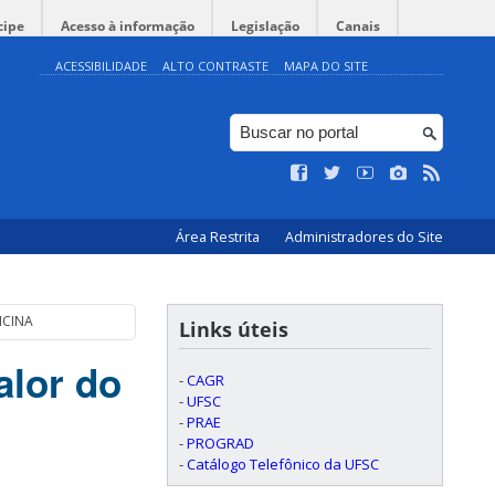
cipe
Acesso à informação
Legislação
Canais
ACESSIBILIDADE
ALTO CONTRASTE
MAPA DO SITE
Área Restrita
Administradores do Site
DICINA
Links úteis
alor do
-
CAGR
-
UFSC
-
PRAE
-
PROGRAD
-
Catálogo Telefônico da UFSC