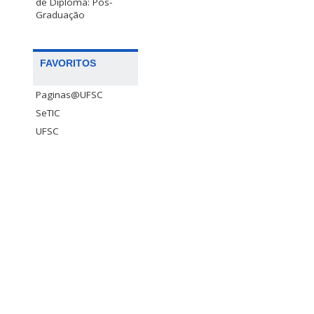
de Diploma: Pós-
Graduação
FAVORITOS
Paginas@UFSC
SeTIC
UFSC