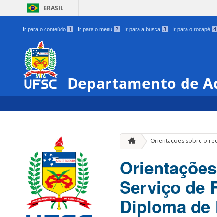
BRASIL
Ir para o conteúdo
1
Ir para o menu
2
Ir para a busca
3
Ir para o rodapé
4
Departamento de Ad
Orientações sobre o re
Orientações
Serviço de 
Diploma de