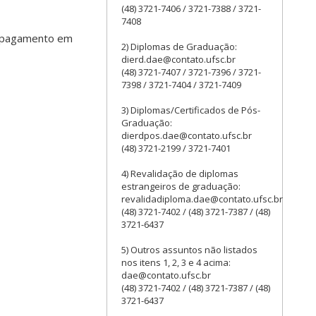
(48) 3721-7406 / 3721-7388 / 3721-
7408
pagamento em
2) Diplomas de Graduação:
dierd.dae@contato.ufsc.br
(48) 3721-7407 / 3721-7396 / 3721-
7398 / 3721-7404 / 3721-7409
3) Diplomas/Certificados de Pós-
Graduação:
dierdpos.dae@contato.ufsc.br
(48) 3721-2199 / 3721-7401
4) Revalidação de diplomas
estrangeiros de graduação:
revalidadiploma.dae@contato.ufsc.br
(48) 3721-7402 / (48) 3721-7387 / (48)
3721-6437
5) Outros assuntos não listados
nos itens 1, 2, 3 e 4 acima:
dae@contato.ufsc.br
(48) 3721-7402 / (48) 3721-7387 / (48)
3721-6437