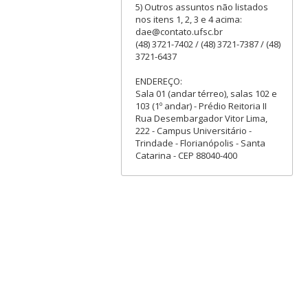
5) Outros assuntos não listados
nos itens 1, 2, 3 e 4 acima:
dae@contato.ufsc.br
(48) 3721-7402 / (48) 3721-7387 / (48)
3721-6437
ENDEREÇO:
Sala 01 (andar térreo), salas 102 e
103 (1º andar) - Prédio Reitoria II
Rua Desembargador Vitor Lima,
222 - Campus Universitário -
Trindade - Florianópolis - Santa
Catarina - CEP 88040-400