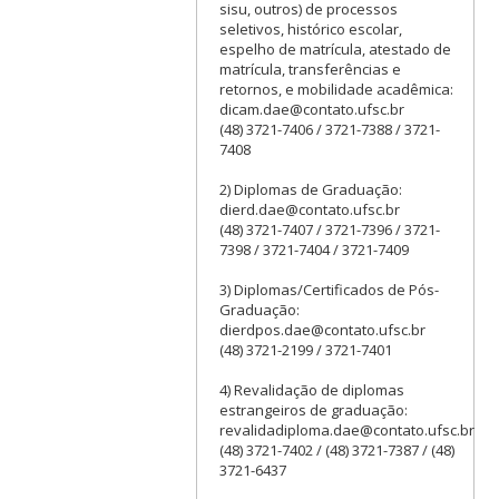
sisu, outros) de processos
seletivos, histórico escolar,
espelho de matrícula, atestado de
matrícula, transferências e
retornos, e mobilidade acadêmica:
dicam.dae@contato.ufsc.br
(48) 3721-7406 / 3721-7388 / 3721-
7408
2) Diplomas de Graduação:
dierd.dae@contato.ufsc.br
(48) 3721-7407 / 3721-7396 / 3721-
7398 / 3721-7404 / 3721-7409
3) Diplomas/Certificados de Pós-
Graduação:
dierdpos.dae@contato.ufsc.br
(48) 3721-2199 / 3721-7401
4) Revalidação de diplomas
estrangeiros de graduação:
revalidadiploma.dae@contato.ufsc.br
(48) 3721-7402 / (48) 3721-7387 / (48)
3721-6437