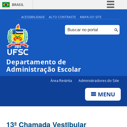
BRASIL
Simplifique!
ACESSIBILIDADE
ALTO CONTRASTE
MAPA DO SITE
Comunica BR
Participe
Acesso à informação
Legislação
Departamento de
Canais
Administração Escolar
Área Restrita
Administradores do Site
MENU
13ª Chamada Vestibular