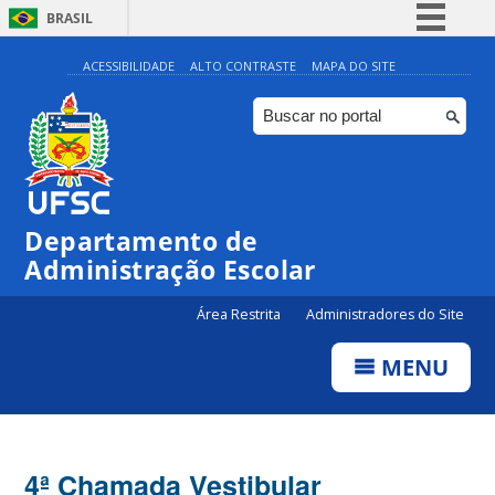
BRASIL
Simplifique!
ACESSIBILIDADE
ALTO CONTRASTE
MAPA DO SITE
Comunica BR
Participe
Acesso à informação
Legislação
Departamento de
Canais
Administração Escolar
Área Restrita
Administradores do Site
MENU
4ª Chamada Vestibular