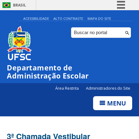
BRASIL
Simplifique!
ACESSIBILIDADE
ALTO CONTRASTE
MAPA DO SITE
Comunica BR
Participe
Acesso à informação
Legislação
Departamento de
Canais
Administração Escolar
Área Restrita
Administradores do Site
MENU
3ª Chamada Vestibular