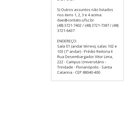
5) Outros assuntos não listados
nos itens 1, 2, 3 e 4 acima:
dae@contato.ufsc.br
(48) 3721-7402 / (48) 3721-7387 / (48)
3721-6437
ENDEREÇO:
Sala 01 (andar térreo), salas 102 e
103 (1º andar) - Prédio Reitoria II
Rua Desembargador Vitor Lima,
222 - Campus Universitário -
Trindade - Florianópolis - Santa
Catarina - CEP 88040-400