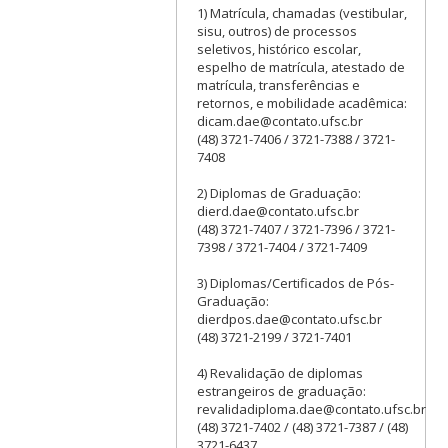
1) Matrícula, chamadas (vestibular,
sisu, outros) de processos
seletivos, histórico escolar,
espelho de matrícula, atestado de
matrícula, transferências e
retornos, e mobilidade acadêmica:
dicam.dae@contato.ufsc.br
(48) 3721-7406 / 3721-7388 / 3721-
7408
2) Diplomas de Graduação:
dierd.dae@contato.ufsc.br
(48) 3721-7407 / 3721-7396 / 3721-
7398 / 3721-7404 / 3721-7409
3) Diplomas/Certificados de Pós-
Graduação:
dierdpos.dae@contato.ufsc.br
(48) 3721-2199 / 3721-7401
4) Revalidação de diplomas
estrangeiros de graduação:
revalidadiploma.dae@contato.ufsc.br
(48) 3721-7402 / (48) 3721-7387 / (48)
3721-6437