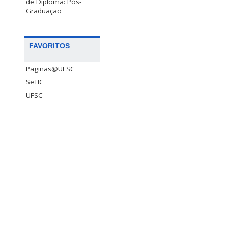
de Diploma: Pós-
Graduação
FAVORITOS
Paginas@UFSC
SeTIC
UFSC