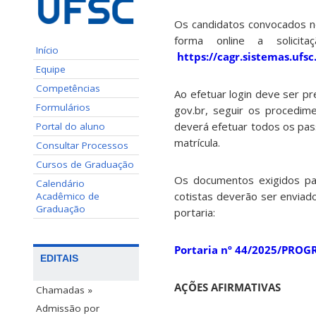
Os candidatos convocados 
forma online a solici
Início
https://cagr.sistemas.ufsc
Equipe
Competências
Ao efetuar login deve ser pr
Formulários
gov.br, seguir os procedim
deverá efetuar todos os passo
Portal do aluno
matrícula.
Consultar Processos
Cursos de Graduação
Os documentos exigidos par
Calendário
cotistas deverão ser enviado
Acadêmico de
Graduação
portaria:
Portaria nº 44/2025/PRO
EDITAIS
AÇÕES AFIRMATIVAS
Chamadas »
Admissão por