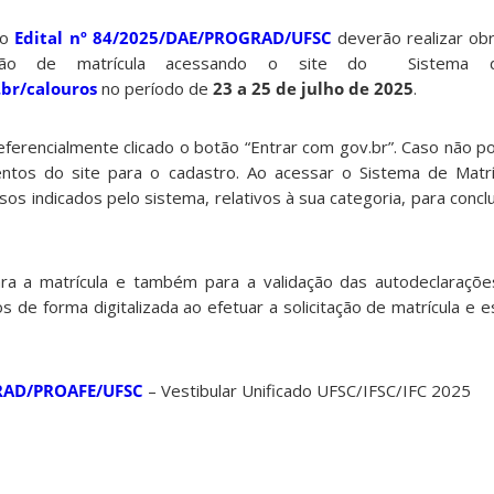
no
Edital nº 84/2025/DAE/PROGRAD/UFSC
deverão realizar ob
tação de matrícula acessando o site do Sistema d
.br/calouros
no período de
23 a 25 de julho de 2025
.
eferencialmente clicado o botão “Entrar com gov.br”. Caso não p
entos do site para o cadastro. Ao acessar o Sistema de Matrí
s indicados pelo sistema, relativos à sua categoria, para conclui
a a matrícula e também para a validação das autodeclaraçõe
s de forma digitalizada ao efetuar a solicitação de matrícula e 
GRAD/PROAFE/UFSC
– Vestibular Unificado UFSC/IFSC/IFC 2025