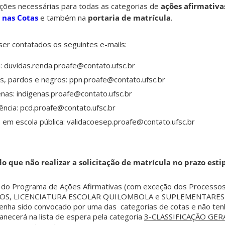
ções necessárias para todas as categorias de
ações afirmativa
a nas Cotas
e também na
portaria de matrícula
.
er contatados os seguintes e-mails:
: duvidas.renda.proafe@contato.ufsc.br
s, pardos e negros: ppn.proafe@contato.ufsc.br
nas: indigenas.proafe@contato.ufsc.br
ência: pcd.proafe@contato.ufsc.br
 em escola pública: validacoesep.proafe@contato.ufsc.br
do que não realizar a solicitação de matrícula no prazo est
e do Programa de Ações Afirmativas (com exceção dos Processos
S, LICENCIATURA ESCOLAR QUILOMBOLA e SUPLEMENTARES 
nha sido convocado por uma das categorias de cotas e não ten
anecerá na lista de espera pela categoria
3-CLASSIFICAÇÃO GER