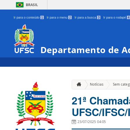
BRASIL
Ir para o conteúdo
1
Ir para o menu
2
Ir para a busca
3
Ir para o rodapé
4
Departamento de Ad
Notícias
Sem categ
21ª Chamada
UFSC/IFSC/
23/07/2025 04:05