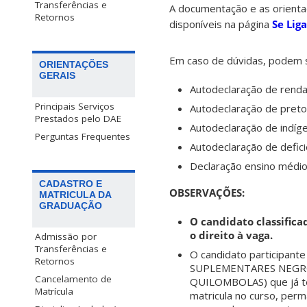
Transferências e
A documentação e as orienta
Retornos
disponíveis na página
Se Lig
Em caso de dúvidas, podem s
ORIENTAÇÕES
GERAIS
Autodeclaração de renda
Principais Serviços
Autodeclaração de preto
Prestados pelo DAE
Autodeclaração de indíge
Perguntas Frequentes
Autodeclaração de defici
Declaração ensino médio
CADASTRO E
OBSERVAÇÕES:
MATRICULA DA
GRADUAÇÃO
O candidato classifica
o direito à vaga.
Admissão por
Transferências e
O candidato participant
Retornos
SUPLEMENTARES NEGRO
Cancelamento de
QUILOMBOLAS) que já te
Matrícula
matricula no curso, perm