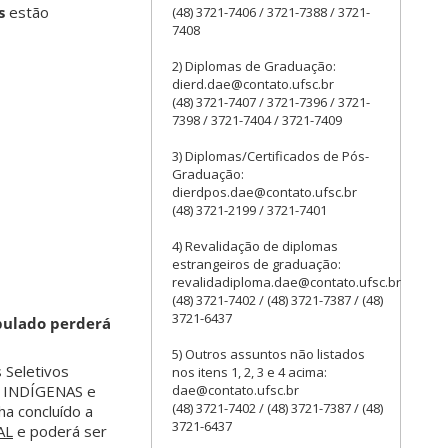
s
estão
(48) 3721-7406 / 3721-7388 / 3721-
7408
2) Diplomas de Graduação:
dierd.dae@contato.ufsc.br
(48) 3721-7407 / 3721-7396 / 3721-
7398 / 3721-7404 / 3721-7409
3) Diplomas/Certificados de Pós-
Graduação:
dierdpos.dae@contato.ufsc.br
(48) 3721-2199 / 3721-7401
4) Revalidação de diplomas
estrangeiros de graduação:
revalidadiploma.dae@contato.ufsc.br
(48) 3721-7402 / (48) 3721-7387 / (48)
3721-6437
ipulado perderá
5) Outros assuntos não listados
 Seletivos
nos itens 1, 2, 3 e 4 acima:
dae@contato.ufsc.br
INDÍGENAS e
(48) 3721-7402 / (48) 3721-7387 / (48)
ha concluído a
3721-6437
AL
e poderá ser