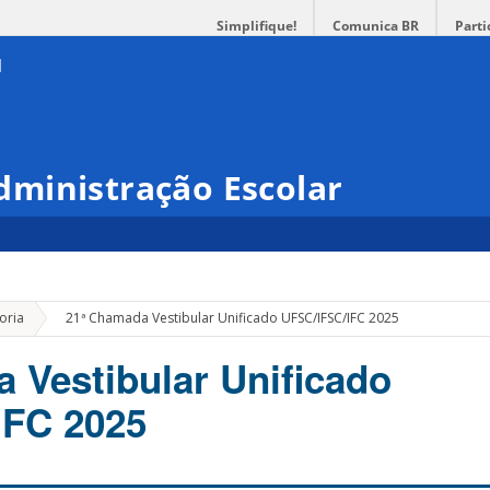
Simplifique!
Comunica BR
Parti
ministração Escolar
»
oria
21ª Chamada Vestibular Unificado UFSC/IFSC/IFC 2025
 Vestibular Unificado
IFC 2025