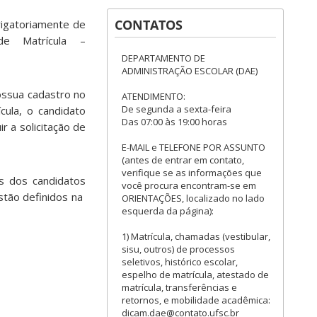
CONTATOS
rigatoriamente de
e Matrícula –
DEPARTAMENTO DE
ADMINISTRAÇÃO ESCOLAR (DAE)
ossua cadastro no
ATENDIMENTO:
De segunda a sexta-feira
cula, o candidato
Das 07:00 às 19:00 horas
r a solicitação de
E-MAIL e TELEFONE POR ASSUNTO
(antes de entrar em contato,
verifique se as informações que
s dos candidatos
você procura encontram-se em
estão definidos na
ORIENTAÇÕES, localizado no lado
esquerda da página):
1) Matrícula, chamadas (vestibular,
sisu, outros) de processos
seletivos, histórico escolar,
espelho de matrícula, atestado de
matrícula, transferências e
retornos, e mobilidade acadêmica:
dicam.dae@contato.ufsc.br