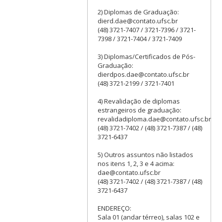
2) Diplomas de Graduação:
dierd.dae@contato.ufsc.br
(48) 3721-7407 / 3721-7396 / 3721-
7398 / 3721-7404 / 3721-7409
3) Diplomas/Certificados de Pós-
Graduação:
dierdpos.dae@contato.ufsc.br
(48) 3721-2199 / 3721-7401
4) Revalidação de diplomas
estrangeiros de graduação:
revalidadiploma.dae@contato.ufsc.br
(48) 3721-7402 / (48) 3721-7387 / (48)
3721-6437
5) Outros assuntos não listados
nos itens 1, 2, 3 e 4 acima:
dae@contato.ufsc.br
(48) 3721-7402 / (48) 3721-7387 / (48)
3721-6437
ENDEREÇO:
Sala 01 (andar térreo), salas 102 e