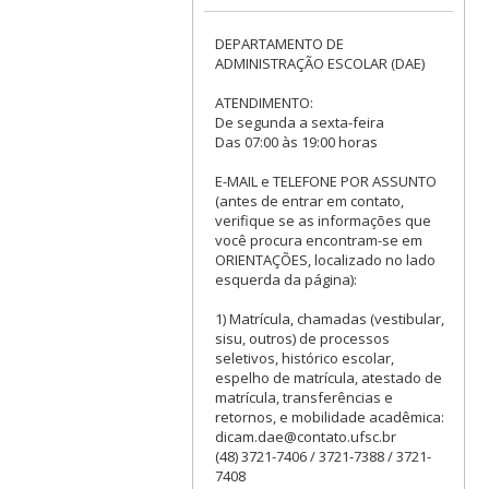
DEPARTAMENTO DE
ADMINISTRAÇÃO ESCOLAR (DAE)
ATENDIMENTO:
De segunda a sexta-feira
Das 07:00 às 19:00 horas
E-MAIL e TELEFONE POR ASSUNTO
(antes de entrar em contato,
verifique se as informações que
você procura encontram-se em
ORIENTAÇÕES, localizado no lado
esquerda da página):
1) Matrícula, chamadas (vestibular,
sisu, outros) de processos
seletivos, histórico escolar,
espelho de matrícula, atestado de
matrícula, transferências e
retornos, e mobilidade acadêmica:
dicam.dae@contato.ufsc.br
(48) 3721-7406 / 3721-7388 / 3721-
7408