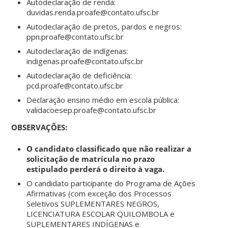
Autodeclaração de renda:
duvidas.renda.proafe@contato.ufsc.br
Autodeclaração de pretos, pardos e negros:
ppn.proafe@contato.ufsc.br
Autodeclaração de indígenas:
indigenas.proafe@contato.ufsc.br
Autodeclaração de deficiência:
pcd.proafe@contato.ufsc.br
Declaração ensino médio em escola pública:
validacoesep.proafe@contato.ufsc.br
OBSERVAÇÕES:
O candidato classificado que não realizar a
solicitação de matrícula no prazo
estipulado perderá o direito à vaga.
O candidato participante do Programa de Ações
Afirmativas (com exceção dos Processos
Seletivos SUPLEMENTARES NEGROS,
LICENCIATURA ESCOLAR QUILOMBOLA e
SUPLEMENTARES INDÍGENAS e