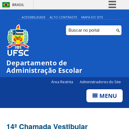
BRASIL
Simplifique!
ACESSIBILIDADE
ALTO CONTRASTE
MAPA DO SITE
Comunica BR
Participe
Acesso à informação
Legislação
Departamento de
Canais
Administração Escolar
Área Restrita
Administradores do Site
MENU
14ª Chamada Vestibular