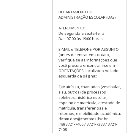
DEPARTAMENTO DE
ADMINISTRAÇÃO ESCOLAR (DAE)
ATENDIMENTO:
De segunda a sexta-feira
Das 07:00 às 19:00 horas
E-MAIL e TELEFONE POR ASSUNTO
(antes de entrar em contato,
verifique se as informações que
você procura encontram-se em
ORIENTAÇÕES, localizado no lado
esquerda da página):
1) Matrícula, chamadas (vestibular,
sisu, outros) de processos
seletivos, histórico escolar,
espelho de matrícula, atestado de
matrícula, transferências e
retornos, e mobilidade acadêmica:
dicam.dae@contato.ufsc.br
(48) 3721-7406 / 3721-7388 / 3721-
7408