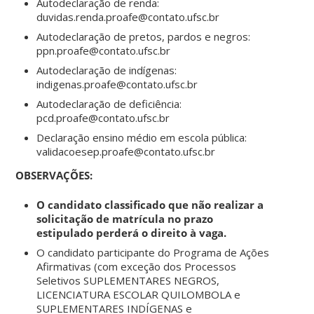
Autodeclaração de renda:
duvidas.renda.proafe@contato.ufsc.br
Autodeclaração de pretos, pardos e negros:
ppn.proafe@contato.ufsc.br
Autodeclaração de indígenas:
indigenas.proafe@contato.ufsc.br
Autodeclaração de deficiência:
pcd.proafe@contato.ufsc.br
Declaração ensino médio em escola pública:
validacoesep.proafe@contato.ufsc.br
OBSERVAÇÕES:
O candidato classificado que não realizar a
solicitação de matrícula no prazo
estipulado perderá o direito à vaga.
O candidato participante do Programa de Ações
Afirmativas (com exceção dos Processos
Seletivos SUPLEMENTARES NEGROS,
LICENCIATURA ESCOLAR QUILOMBOLA e
SUPLEMENTARES INDÍGENAS e