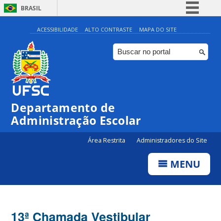
BRASIL
Simplifique!
ACESSIBILIDADE
ALTO CONTRASTE
MAPA DO SITE
Comunica BR
Participe
Acesso à informação
Legislação
Departamento de
Canais
Administração Escolar
Área Restrita
Administradores do Site
MENU
13ª Chamada Vestibular