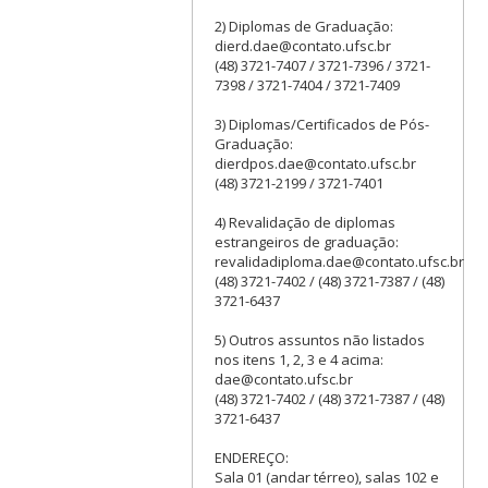
2) Diplomas de Graduação:
dierd.dae@contato.ufsc.br
(48) 3721-7407 / 3721-7396 / 3721-
7398 / 3721-7404 / 3721-7409
3) Diplomas/Certificados de Pós-
Graduação:
dierdpos.dae@contato.ufsc.br
(48) 3721-2199 / 3721-7401
4) Revalidação de diplomas
estrangeiros de graduação:
revalidadiploma.dae@contato.ufsc.br
(48) 3721-7402 / (48) 3721-7387 / (48)
3721-6437
5) Outros assuntos não listados
nos itens 1, 2, 3 e 4 acima:
dae@contato.ufsc.br
(48) 3721-7402 / (48) 3721-7387 / (48)
3721-6437
ENDEREÇO:
Sala 01 (andar térreo), salas 102 e