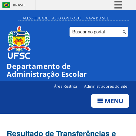
BRASIL
Simplifique!
ACESSIBILIDADE
ALTO CONTRASTE
MAPA DO SITE
Comunica BR
Participe
Acesso à informação
Legislação
Departamento de
Canais
Administração Escolar
Área Restrita
Administradores do Site
MENU
Resultado de Transferências e