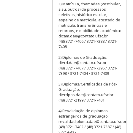
1) Matrícula, chamadas (vestibular,
sisu, outros) de processos
seletivos, histórico escolar,
espelho de matrícula, atestado de
matrícula, transferências e
retornos, e mobilidade acadêmica:
dicam.dae@contato.ufsc.br
(48) 3721-7406 / 3721-7388 / 3721-
7408
2) Diplomas de Graduação:
dierd.dae@contato.ufsc.br
(48) 3721-7407 / 3721-7396 / 3721-
7398 / 3721-7404 / 3721-7409
3) Diplomas/Certificados de Pós-
Graduação:
dierdpos.dae@contato.ufsc.br
(48) 3721-2199 / 3721-7401
4) Revalidação de diplomas
estrangeiros de graduação:
revalidadiploma.dae@contato.ufsc.br
(48) 3721-7402 / (48) 3721-7387 / (48)
3721-6437