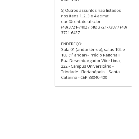
5) Outros assuntos não listados
nos itens 1, 2, 3 e 4 acima:
dae@contato.ufsc.br
(48) 3721-7402 / (48) 3721-7387 / (48)
3721-6437
ENDEREÇO:
Sala 01 (andar térreo), salas 102 e
103 (1º andar) - Prédio Reitoria II
Rua Desembargador Vitor Lima,
222 - Campus Universitário -
Trindade - Florianópolis - Santa
Catarina - CEP 88040-400