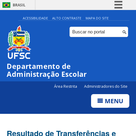
BRASIL
Simplifique!
ACESSIBILIDADE
ALTO CONTRASTE
MAPA DO SITE
Comunica BR
Participe
Acesso à informação
Legislação
Departamento de
Canais
Administração Escolar
Área Restrita
Administradores do Site
MENU
Resultado de Transferências e