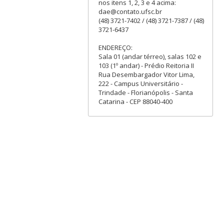
nos itens 1, 2, 3 e 4 acima:
dae@contato.ufsc.br
(48) 3721-7402 / (48) 3721-7387 / (48)
3721-6437
ENDEREÇO:
Sala 01 (andar térreo), salas 102 e
103 (1º andar) - Prédio Reitoria II
Rua Desembargador Vitor Lima,
222 - Campus Universitário -
Trindade - Florianópolis - Santa
Catarina - CEP 88040-400