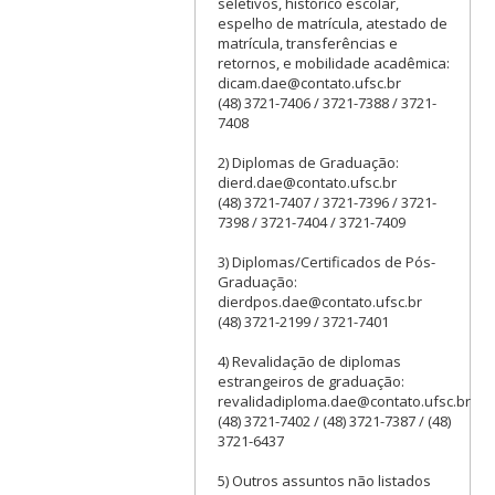
seletivos, histórico escolar,
espelho de matrícula, atestado de
matrícula, transferências e
retornos, e mobilidade acadêmica:
dicam.dae@contato.ufsc.br
(48) 3721-7406 / 3721-7388 / 3721-
7408
2) Diplomas de Graduação:
dierd.dae@contato.ufsc.br
(48) 3721-7407 / 3721-7396 / 3721-
7398 / 3721-7404 / 3721-7409
3) Diplomas/Certificados de Pós-
Graduação:
dierdpos.dae@contato.ufsc.br
(48) 3721-2199 / 3721-7401
4) Revalidação de diplomas
estrangeiros de graduação:
revalidadiploma.dae@contato.ufsc.br
(48) 3721-7402 / (48) 3721-7387 / (48)
3721-6437
5) Outros assuntos não listados