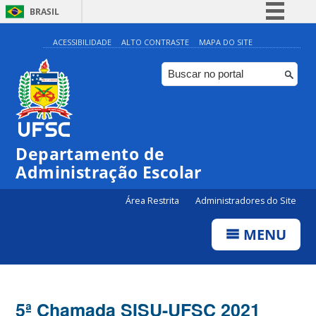
BRASIL
Simplifique!
ACESSIBILIDADE
ALTO CONTRASTE
MAPA DO SITE
Comunica BR
Participe
Acesso à informação
Legislação
Departamento de
Canais
Administração Escolar
Área Restrita
Administradores do Site
MENU
5ª Chamada SISU-UFSC 2021