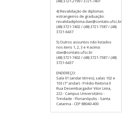
(48) 3721-2199 / 3721-7401
4) Revalidação de diplomas
estrangeiros de graduação:
revalidadiploma.dae@contato.ufsc.br
(48) 3721-7402 / (48) 3721-7387 / (48)
3721-6437
5) Outros assuntos não listados
nos itens 1, 2, 3 e 4 acima:
dae@contato.ufsc.br
(48) 3721-7402 / (48) 3721-7387 / (48)
3721-6437
ENDEREÇO:
Sala 01 (andar térreo), salas 102 e
103 (1º andar) - Prédio Reitoria II
Rua Desembargador Vitor Lima,
222 - Campus Universitário -
Trindade - Florianópolis - Santa
Catarina - CEP 88040-400