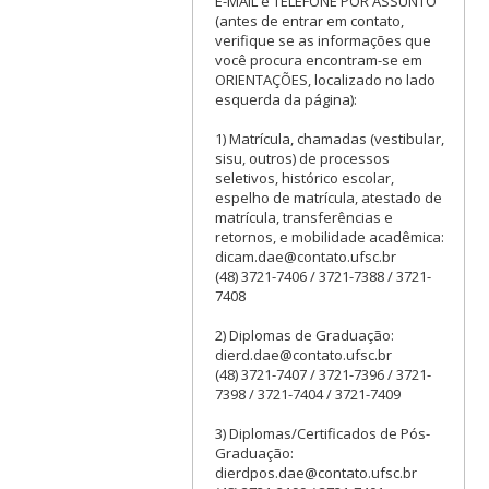
E-MAIL e TELEFONE POR ASSUNTO
(antes de entrar em contato,
verifique se as informações que
você procura encontram-se em
ORIENTAÇÕES, localizado no lado
esquerda da página):
1) Matrícula, chamadas (vestibular,
sisu, outros) de processos
seletivos, histórico escolar,
espelho de matrícula, atestado de
matrícula, transferências e
retornos, e mobilidade acadêmica:
dicam.dae@contato.ufsc.br
(48) 3721-7406 / 3721-7388 / 3721-
7408
2) Diplomas de Graduação:
dierd.dae@contato.ufsc.br
(48) 3721-7407 / 3721-7396 / 3721-
7398 / 3721-7404 / 3721-7409
3) Diplomas/Certificados de Pós-
Graduação:
dierdpos.dae@contato.ufsc.br