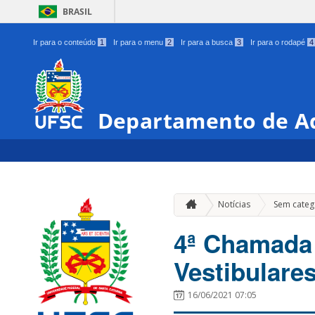
BRASIL
Ir para o conteúdo
1
Ir para o menu
2
Ir para a busca
3
Ir para o rodapé
4
Departamento de Ad
Notícias
Sem categ
4ª Chamada 
Vestibulare
16/06/2021 07:05