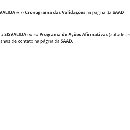
SVALIDA
e o
Cronograma das Validações
na página da
SAAD
–
ao
SISVALIDA
ou ao
Programa de Ações Afirmativas
(autodecl
canais de contato na página da
SAAD.