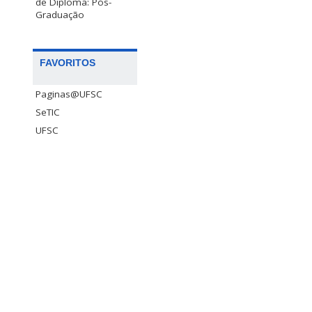
de Diploma: Pós-
Graduação
FAVORITOS
Paginas@UFSC
SeTIC
UFSC