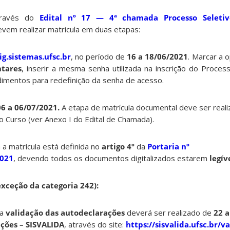
através do
Edital nº 17 — 4ª chamada Processo Seleti
evem realizar matricula em duas etapas:
ig.sistemas.ufsc.br
, no período de
16 a 18/06/2021
. Marcar a 
ntares
, inserir a mesma senha utilizada na inscrição do Process
dimentos para redefinição da senha de acesso.
6 a 06/07/2021.
A etapa de matrícula documental deve ser reali
 Curso (ver Anexo I do Edital de Chamada).
a matrícula está definida no
artigo 4º
da
Portaria nº
021
, devendo todos os documentos digitalizados estarem
legív
xceção da categoria 242):
ra
validação das autodeclarações
deverá ser realizado de
22 a
ações – SISVALIDA
, através do site:
https://sisvalida.ufsc.br/v