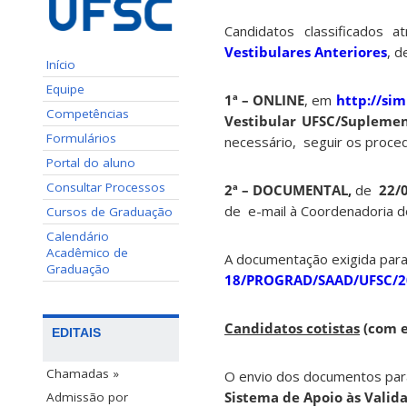
Candidatos classificados 
Vestibulares Anteriores
, d
Início
Equipe
1ª – ONLINE
, em
http://sim
Competências
Vestibular UFSC/Supleme
Formulários
necessário, seguir os proce
Portal do aluno
Consultar Processos
2ª – DOCUMENTAL,
de
22/0
de e-mail à Coordenadoria do
Cursos de Graduação
Calendário
Acadêmico de
A documentação exigida para 
Graduação
18/PROGRAD/SAAD/UFSC/2
Candidatos cotistas
(com e
EDITAIS
Chamadas »
O envio dos documentos pa
Sistema de Apoio às Valid
Admissão por