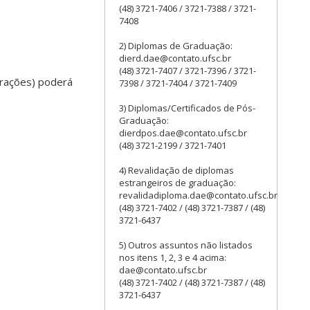
(48) 3721-7406 / 3721-7388 / 3721-
7408
2) Diplomas de Graduação:
dierd.dae@contato.ufsc.br
(48) 3721-7407 / 3721-7396 / 3721-
arações) poderá
7398 / 3721-7404 / 3721-7409
3) Diplomas/Certificados de Pós-
Graduação:
dierdpos.dae@contato.ufsc.br
(48) 3721-2199 / 3721-7401
4) Revalidação de diplomas
estrangeiros de graduação:
revalidadiploma.dae@contato.ufsc.br
(48) 3721-7402 / (48) 3721-7387 / (48)
3721-6437
5) Outros assuntos não listados
nos itens 1, 2, 3 e 4 acima:
dae@contato.ufsc.br
(48) 3721-7402 / (48) 3721-7387 / (48)
3721-6437