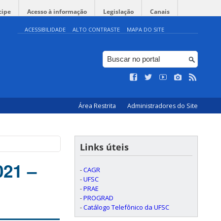
cipe
Acesso à informação
Legislação
Canais
ACESSIBILIDADE
ALTO CONTRASTE
MAPA DO SITE
Área Restrita
Administradores do Site
Links úteis
021 –
-
CAGR
-
UFSC
-
PRAE
-
PROGRAD
-
Catálogo Telefônico da UFSC