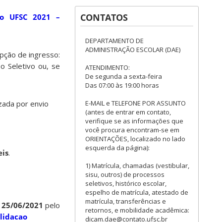
CONTATOS
vo UFSC 2021 –
DEPARTAMENTO DE
ADMINISTRAÇÃO ESCOLAR (DAE)
opção de ingresso:
o Seletivo ou, se
ATENDIMENTO:
De segunda a sexta-feira
Das 07:00 às 19:00 horas
E-MAIL e TELEFONE POR ASSUNTO
zada por envio
(antes de entrar em contato,
verifique se as informações que
você procura encontram-se em
ORIENTAÇÕES, localizado no lado
esquerda da página):
eis
.
1) Matrícula, chamadas (vestibular,
sisu, outros) de processos
seletivos, histórico escolar,
espelho de matrícula, atestado de
matrícula, transferências e
 25/06/2021
pelo
retornos, e mobilidade acadêmica:
alidacao
dicam.dae@contato.ufsc.br