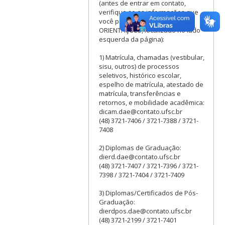
(antes de entrar em contato,
verifique se as informações que
você procura encontram-se em
ORIENTAÇÕES, localizado no lado
esquerda da página):
1) Matrícula, chamadas (vestibular,
sisu, outros) de processos
seletivos, histórico escolar,
espelho de matrícula, atestado de
matrícula, transferências e
retornos, e mobilidade acadêmica:
dicam.dae@contato.ufsc.br
(48) 3721-7406 / 3721-7388 / 3721-
7408
2) Diplomas de Graduação:
dierd.dae@contato.ufsc.br
(48) 3721-7407 / 3721-7396 / 3721-
7398 / 3721-7404 / 3721-7409
3) Diplomas/Certificados de Pós-
Graduação:
dierdpos.dae@contato.ufsc.br
(48) 3721-2199 / 3721-7401