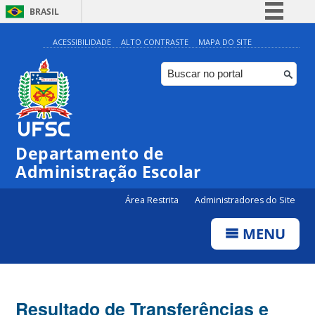
BRASIL
Simplifique!
ACESSIBILIDADE
ALTO CONTRASTE
MAPA DO SITE
Comunica BR
Participe
Acesso à informação
Legislação
Departamento de
Canais
Administração Escolar
Área Restrita
Administradores do Site
MENU
Resultado de Transferências e