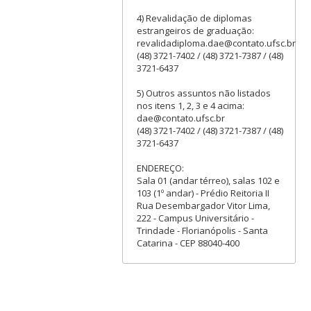
4) Revalidação de diplomas
estrangeiros de graduação:
revalidadiploma.dae@contato.ufsc.br
(48) 3721-7402 / (48) 3721-7387 / (48)
3721-6437
5) Outros assuntos não listados
nos itens 1, 2, 3 e 4 acima:
dae@contato.ufsc.br
(48) 3721-7402 / (48) 3721-7387 / (48)
3721-6437
ENDEREÇO:
Sala 01 (andar térreo), salas 102 e
103 (1º andar) - Prédio Reitoria II
Rua Desembargador Vitor Lima,
222 - Campus Universitário -
Trindade - Florianópolis - Santa
Catarina - CEP 88040-400