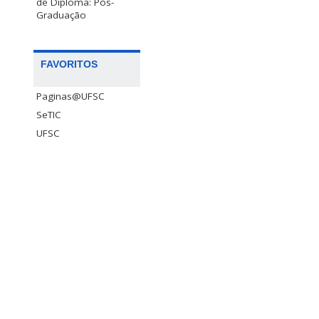
de Diploma: Pós-
Graduação
FAVORITOS
Paginas@UFSC
SeTIC
UFSC