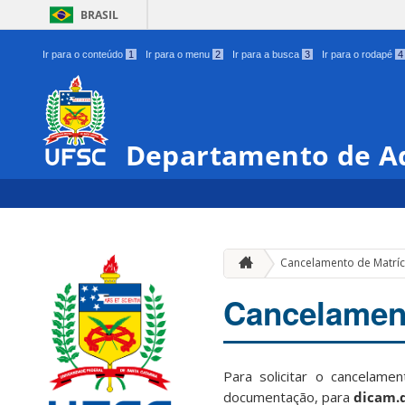
BRASIL
Ir para o conteúdo
1
Ir para o menu
2
Ir para a busca
3
Ir para o rodapé
4
Departamento de Ad
Cancelamento de Matríc
Cancelament
Para solicitar o cancelam
documentação, para
dicam.