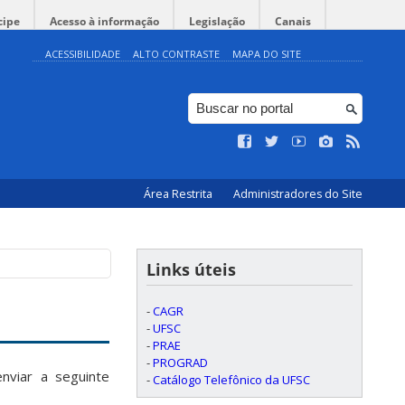
cipe
Acesso à informação
Legislação
Canais
ACESSIBILIDADE
ALTO CONTRASTE
MAPA DO SITE
Área Restrita
Administradores do Site
Links úteis
-
CAGR
-
UFSC
-
PRAE
-
PROGRAD
nviar a seguinte
-
Catálogo Telefônico da UFSC