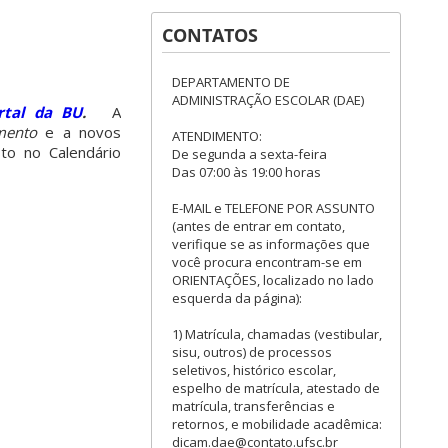
CONTATOS
DEPARTAMENTO DE
ADMINISTRAÇÃO ESCOLAR (DAE)
rtal da BU
.
A
mento
e a novos
ATENDIMENTO:
sto no Calendário
De segunda a sexta-feira
Das 07:00 às 19:00 horas
E-MAIL e TELEFONE POR ASSUNTO
(antes de entrar em contato,
verifique se as informações que
você procura encontram-se em
ORIENTAÇÕES, localizado no lado
esquerda da página):
1) Matrícula, chamadas (vestibular,
sisu, outros) de processos
seletivos, histórico escolar,
espelho de matrícula, atestado de
matrícula, transferências e
retornos, e mobilidade acadêmica:
dicam.dae@contato.ufsc.br