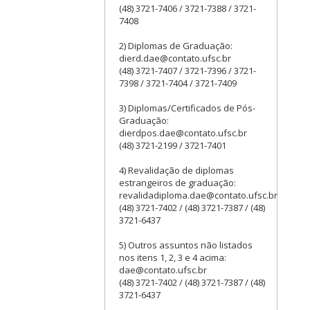
(48) 3721-7406 / 3721-7388 / 3721-
7408
2) Diplomas de Graduação:
dierd.dae@contato.ufsc.br
(48) 3721-7407 / 3721-7396 / 3721-
7398 / 3721-7404 / 3721-7409
3) Diplomas/Certificados de Pós-
Graduação:
dierdpos.dae@contato.ufsc.br
(48) 3721-2199 / 3721-7401
4) Revalidação de diplomas
estrangeiros de graduação:
revalidadiploma.dae@contato.ufsc.br
(48) 3721-7402 / (48) 3721-7387 / (48)
3721-6437
5) Outros assuntos não listados
nos itens 1, 2, 3 e 4 acima:
dae@contato.ufsc.br
(48) 3721-7402 / (48) 3721-7387 / (48)
3721-6437