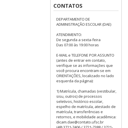
CONTATOS
DEPARTAMENTO DE
ADMINISTRAÇÃO ESCOLAR (DAE)
ATENDIMENTO:
De segunda a sexta-feira
Das 07:00 às 19:00 horas
E-MAIL e TELEFONE POR ASSUNTO
(antes de entrar em contato,
verifique se as informações que
você procura encontram-se em
ORIENTAÇÕES, localizado no lado
esquerda da página):
1) Matrícula, chamadas (vestibular,
sisu, outros) de processos
seletivos, histórico escolar,
espelho de matrícula, atestado de
matrícula, transferências e
retornos, e mobilidade acadêmica:
dicam.dae@contato.ufsc.br
(48) 3721-7406 / 3721-7388 / 3721-