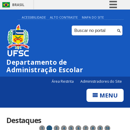
BRASIL
Simplifique!
ACESSIBILIDADE
ALTO CONTRASTE
MAPA DO SITE
Comunica BR
Participe
Acesso à informação
Legislação
Departamento de
Canais
Administração Escolar
Área Restrita
Administradores do Site
MENU
Destaques
1
2
3
4
5
6
7
8
9
10