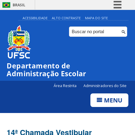
BRASIL
Simplifique!
ACESSIBILIDADE
ALTO CONTRASTE
MAPA DO SITE
Comunica BR
Participe
Acesso à informação
Legislação
Departamento de
Canais
Administração Escolar
Área Restrita
Administradores do Site
MENU
14ª Chamada Vestibular