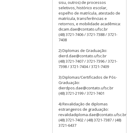
sisu, outros) de processos
seletivos, histórico escolar,
espelho de matrícula, atestado de
matrícula, transferências e
retornos, e mobilidade acadêmica:
dicam.dae@contato.ufsc.br
(48) 3721-7406 / 3721-7388 / 3721-
7408
2) Diplomas de Graduação:
dierd.dae@contato.ufsc.br
(48) 3721-7407 / 3721-7396 / 3721-
7398 / 3721-7404 / 3721-7409
3) Diplomas/Certificados de Pós-
Graduação:
dierdpos.dae@contato.ufsc.br
(48) 3721-2199 / 3721-7401
4) Revalidação de diplomas
estrangeiros de graduação:
revalidadiploma.dae@contato.ufsc.br
(48) 3721-7402 / (48) 3721-7387 / (48)
3721-6437