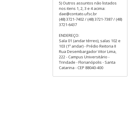
5) Outros assuntos não listados
nos itens 1, 2, 3 e 4 acima:
dae@contato.ufsc.br
(48) 3721-7402 / (48) 3721-7387 / (48)
3721-6437
ENDEREÇO:
Sala 01 (andar térreo), salas 102 e
103 (1º andar) - Prédio Reitoria II
Rua Desembargador Vitor Lima,
222 - Campus Universitário -
Trindade - Florianópolis - Santa
Catarina - CEP 88040-400