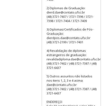
2) Diplomas de Graduação:
dierd.dae@contato.ufsc.br
(48) 3721-7407 / 3721-7396 / 3721-
7398 / 3721-7404 / 3721-7409
3) Diplomas/Certificados de Pós-
Graduação:
dierdpos.dae@contato.ufsc.br
(48) 3721-2199 / 3721-7401
4) Revalidação de diplomas
estrangeiros de graduação:
revalidadiploma.dae@contato.ufsc.br
(48) 3721-7402 / (48) 3721-7387 / (48)
3721-6437
5) Outros assuntos não listados
nos itens 1, 2, 3 e 4 acima:
dae@contato.ufsc.br
(48) 3721-7402 / (48) 3721-7387 / (48)
3721-6437
ENDEREÇO:
Sala 01 (andar térreo), salas 102 e