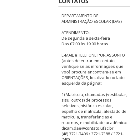
CONTATOS
DEPARTAMENTO DE
ADMINISTRAÇÃO ESCOLAR (DAE)
ATENDIMENTO:
De segunda a sexta-feira
Das 07:00 às 19:00 horas
E-MAIL e TELEFONE POR ASSUNTO
(antes de entrar em contato,
verifique se as informações que
você procura encontram-se em
ORIENTAÇÕES, localizado no lado
esquerda da página):
1) Matrícula, chamadas (vestibular,
sisu, outros) de processos
seletivos, histórico escolar,
espelho de matrícula, atestado de
matrícula, transferências e
retornos, e mobilidade acadêmica:
dicam.dae@contato.ufsc.br
(48) 3721-7406 / 3721-7388 / 3721-
7408