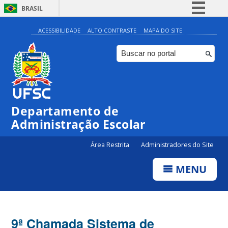
BRASIL
Simplifique!
ACESSIBILIDADE
ALTO CONTRASTE
MAPA DO SITE
Comunica BR
Participe
Acesso à informação
Legislação
Departamento de
Canais
Administração Escolar
Área Restrita
Administradores do Site
MENU
9ª Chamada Sistema de