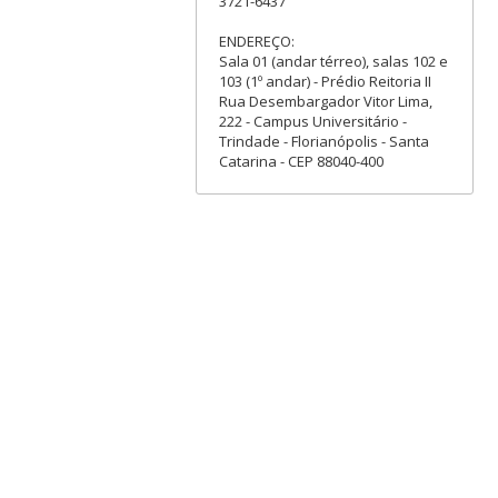
3721-6437
ENDEREÇO:
Sala 01 (andar térreo), salas 102 e
103 (1º andar) - Prédio Reitoria II
Rua Desembargador Vitor Lima,
222 - Campus Universitário -
Trindade - Florianópolis - Santa
Catarina - CEP 88040-400