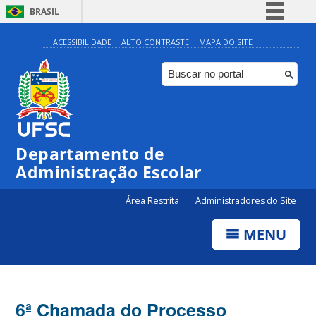
BRASIL
Simplifique!
ACESSIBILIDADE
ALTO CONTRASTE
MAPA DO SITE
Comunica BR
Participe
Acesso à informação
Legislação
Departamento de
Canais
Administração Escolar
Área Restrita
Administradores do Site
MENU
6ª Chamada do Processo