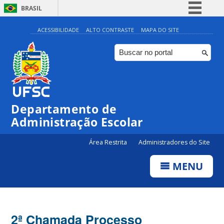
BRASIL
Simplifique!
ACESSIBILIDADE
ALTO CONTRASTE
MAPA DO SITE
Comunica BR
Participe
Acesso à informação
Legislação
Departamento de
Canais
Administração Escolar
Área Restrita
Administradores do Site
MENU
2ª Chamada Processo