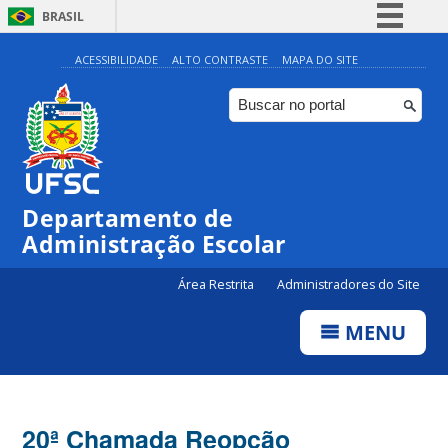
BRASIL
Simplifique!
ACESSIBILIDADE
ALTO CONTRASTE
MAPA DO SITE
Comunica BR
Participe
Acesso à informação
Legislação
Departamento de
Canais
Administração Escolar
Área Restrita
Administradores do Site
MENU
20ª Chamada Reopção