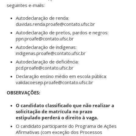
seguintes e-mails:
Autodeclaração de renda:
duvidas.renda.proafe@contato.ufsc.br
Autodeclaração de pretos, pardos e negros:
ppn.proafe@contato.ufsc.br
Autodeclaração de indígenas:
indigenas.proafe@contato.ufsc.br
Autodeclaração de deficiência:
pcd.proafe@contato.ufsc.br
Declaração ensino médio em escola pública:
validacoesep.proafe@contato.ufsc.br
OBSERVAÇÕES:
O candidato classificado que não realizar a
solicitação de matrícula no prazo
estipulado perderá o direito à vaga.
O candidato participante do Programa de Ações
Afirmativas (com exceção dos Processos