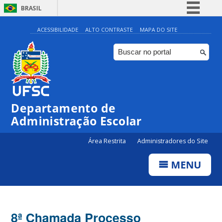
BRASIL
Simplifique!
ACESSIBILIDADE
ALTO CONTRASTE
MAPA DO SITE
Comunica BR
Participe
Acesso à informação
Legislação
Departamento de
Canais
Administração Escolar
Área Restrita
Administradores do Site
MENU
8ª Chamada Processo