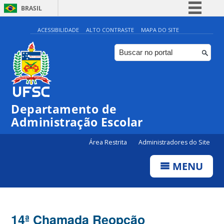
BRASIL
Simplifique!
ACESSIBILIDADE
ALTO CONTRASTE
MAPA DO SITE
Comunica BR
Participe
Acesso à informação
Legislação
Departamento de
Canais
Administração Escolar
Área Restrita
Administradores do Site
MENU
14ª Chamada Reopção