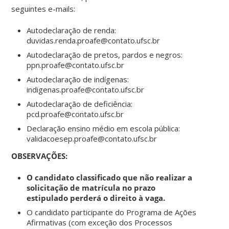
seguintes e-mails:
Autodeclaração de renda:
duvidas.renda.proafe@contato.ufsc.br
Autodeclaração de pretos, pardos e negros:
ppn.proafe@contato.ufsc.br
Autodeclaração de indígenas:
indigenas.proafe@contato.ufsc.br
Autodeclaração de deficiência:
pcd.proafe@contato.ufsc.br
Declaração ensino médio em escola pública:
validacoesep.proafe@contato.ufsc.br
OBSERVAÇÕES:
O candidato classificado que não realizar a
solicitação de matrícula no prazo
estipulado perderá o direito à vaga.
O candidato participante do Programa de Ações
Afirmativas (com exceção dos Processos