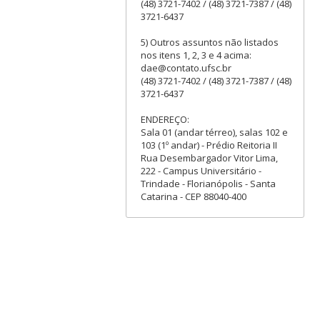
(48) 3721-7402 / (48) 3721-7387 / (48)
3721-6437
5) Outros assuntos não listados
nos itens 1, 2, 3 e 4 acima:
dae@contato.ufsc.br
(48) 3721-7402 / (48) 3721-7387 / (48)
3721-6437
ENDEREÇO:
Sala 01 (andar térreo), salas 102 e
103 (1º andar) - Prédio Reitoria II
Rua Desembargador Vitor Lima,
222 - Campus Universitário -
Trindade - Florianópolis - Santa
Catarina - CEP 88040-400