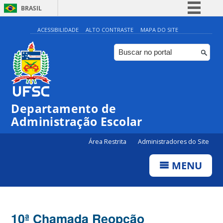
BRASIL
Simplifique!
ACESSIBILIDADE
ALTO CONTRASTE
MAPA DO SITE
Comunica BR
Participe
Acesso à informação
Legislação
Departamento de
Canais
Administração Escolar
Área Restrita
Administradores do Site
MENU
10ª Chamada Reopção