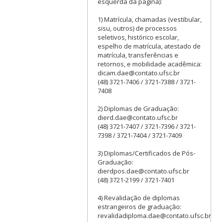
esquerda da página):
1) Matrícula, chamadas (vestibular,
sisu, outros) de processos
seletivos, histórico escolar,
espelho de matrícula, atestado de
matrícula, transferências e
retornos, e mobilidade acadêmica:
dicam.dae@contato.ufsc.br
(48) 3721-7406 / 3721-7388 / 3721-
7408
2) Diplomas de Graduação:
dierd.dae@contato.ufsc.br
(48) 3721-7407 / 3721-7396 / 3721-
7398 / 3721-7404 / 3721-7409
3) Diplomas/Certificados de Pós-
Graduação:
dierdpos.dae@contato.ufsc.br
(48) 3721-2199 / 3721-7401
4) Revalidação de diplomas
estrangeiros de graduação:
revalidadiploma.dae@contato.ufsc.br