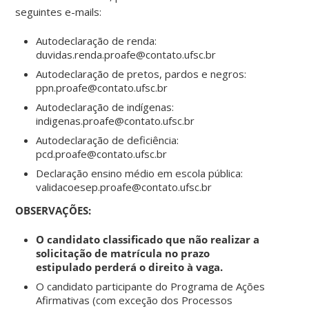
seguintes e-mails:
Autodeclaração de renda:
duvidas.renda.proafe@contato.ufsc.br
Autodeclaração de pretos, pardos e negros:
ppn.proafe@contato.ufsc.br
Autodeclaração de indígenas:
indigenas.proafe@contato.ufsc.br
Autodeclaração de deficiência:
pcd.proafe@contato.ufsc.br
Declaração ensino médio em escola pública:
validacoesep.proafe@contato.ufsc.br
OBSERVAÇÕES:
O candidato classificado que não realizar a
solicitação de matrícula no prazo
estipulado perderá o direito à vaga.
O candidato participante do Programa de Ações
Afirmativas (com exceção dos Processos