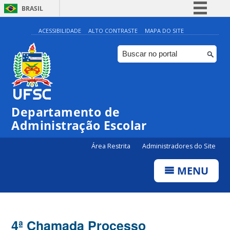
BRASIL
Simplifique!
ACESSIBILIDADE
ALTO CONTRASTE
MAPA DO SITE
Comunica BR
Participe
Acesso à informação
Legislação
Departamento de
Canais
Administração Escolar
Área Restrita
Administradores do Site
MENU
4ª Chamada Processo