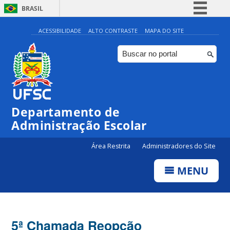
BRASIL
Simplifique!
ACESSIBILIDADE
ALTO CONTRASTE
MAPA DO SITE
Comunica BR
Participe
Acesso à informação
Legislação
Departamento de
Canais
Administração Escolar
Área Restrita
Administradores do Site
MENU
5ª Chamada Reopção