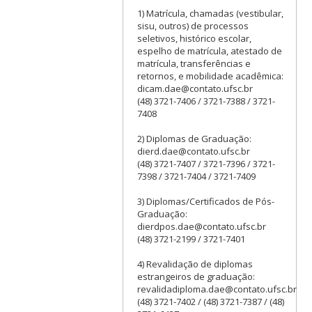
1) Matrícula, chamadas (vestibular,
sisu, outros) de processos
seletivos, histórico escolar,
espelho de matrícula, atestado de
matrícula, transferências e
retornos, e mobilidade acadêmica:
dicam.dae@contato.ufsc.br
(48) 3721-7406 / 3721-7388 / 3721-
7408
2) Diplomas de Graduação:
dierd.dae@contato.ufsc.br
(48) 3721-7407 / 3721-7396 / 3721-
7398 / 3721-7404 / 3721-7409
3) Diplomas/Certificados de Pós-
Graduação:
dierdpos.dae@contato.ufsc.br
(48) 3721-2199 / 3721-7401
4) Revalidação de diplomas
estrangeiros de graduação:
revalidadiploma.dae@contato.ufsc.br
(48) 3721-7402 / (48) 3721-7387 / (48)