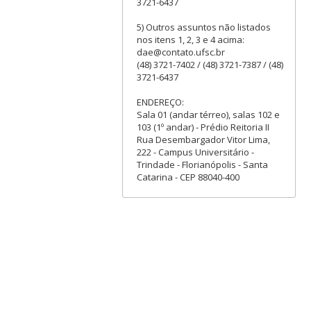
3721-6437
5) Outros assuntos não listados
nos itens 1, 2, 3 e 4 acima:
dae@contato.ufsc.br
(48) 3721-7402 / (48) 3721-7387 / (48)
3721-6437
ENDEREÇO:
Sala 01 (andar térreo), salas 102 e
103 (1º andar) - Prédio Reitoria II
Rua Desembargador Vitor Lima,
222 - Campus Universitário -
Trindade - Florianópolis - Santa
Catarina - CEP 88040-400