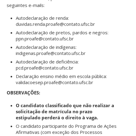
seguintes e-mails:
Autodeclaração de renda:
duvidas.renda.proafe@contato.ufsc.br
Autodeclaração de pretos, pardos e negros:
ppn.proafe@contato.ufsc.br
Autodeclaração de indígenas:
indigenas.proafe@contato.ufsc.br
Autodeclaração de deficiência:
pcd.proafe@contato.ufsc.br
Declaração ensino médio em escola pública:
validacoesep.proafe@contato.ufsc.br
OBSERVAÇÕES:
O candidato classificado que não realizar a
solicitação de matrícula no prazo
estipulado perderá o direito à vaga.
O candidato participante do Programa de Ações
Afirmativas (com exceção dos Processos