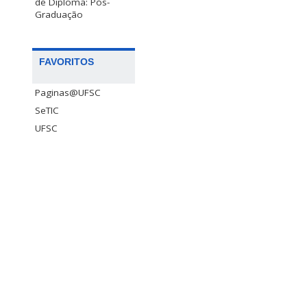
de Diploma: Pós-
Graduação
FAVORITOS
Paginas@UFSC
SeTIC
UFSC