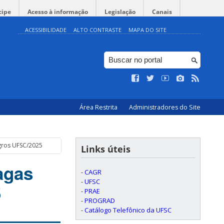
cipe
Acesso à informação
Legislação
Canais
ACESSIBILIDADE
ALTO CONTRASTE
MAPA DO SITE
Área Restrita
Administradores do Site
gros UFSC/2025
Links úteis
agas
-
CAGR
-
UFSC
5
-
PRAE
-
PROGRAD
-
Catálogo Telefônico da UFSC