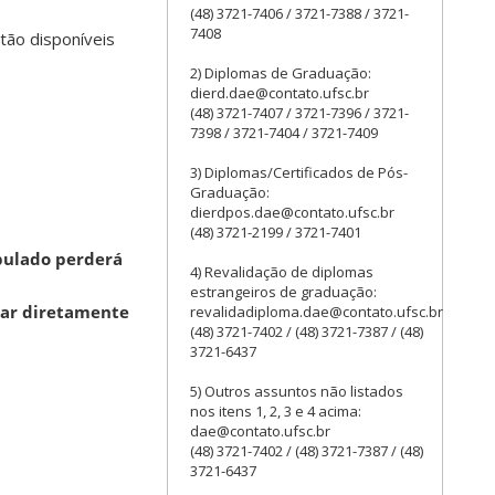
(48) 3721-7406 / 3721-7388 / 3721-
7408
tão disponíveis
2) Diplomas de Graduação:
dierd.dae@contato.ufsc.br
(48) 3721-7407 / 3721-7396 / 3721-
7398 / 3721-7404 / 3721-7409
3) Diplomas/Certificados de Pós-
Graduação:
dierdpos.dae@contato.ufsc.br
(48) 3721-2199 / 3721-7401
ipulado perderá
4) Revalidação de diplomas
estrangeiros de graduação:
tar diretamente
revalidadiploma.dae@contato.ufsc.br
(48) 3721-7402 / (48) 3721-7387 / (48)
3721-6437
5) Outros assuntos não listados
nos itens 1, 2, 3 e 4 acima:
dae@contato.ufsc.br
(48) 3721-7402 / (48) 3721-7387 / (48)
3721-6437