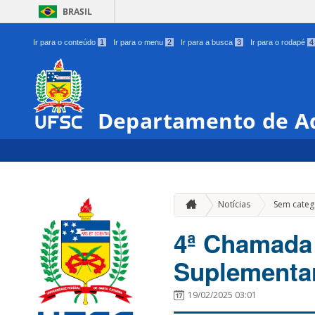
BRASIL
Ir para o conteúdo
1
Ir para o menu
2
Ir para a busca
3
Ir para o rodapé
4
Departamento de Ad
Notícias
Sem categ
4ª Chamada 
Suplementa
19/02/2025 03:01