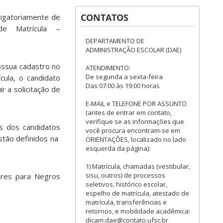
CONTATOS
rigatoriamente de
e Matrícula –
DEPARTAMENTO DE
ADMINISTRAÇÃO ESCOLAR (DAE)
ossua cadastro no
ATENDIMENTO:
De segunda a sexta-feira
cula, o candidato
Das 07:00 às 19:00 horas
r a solicitação de
E-MAIL e TELEFONE POR ASSUNTO
(antes de entrar em contato,
verifique se as informações que
s dos candidatos
você procura encontram-se em
estão definidos na
ORIENTAÇÕES, localizado no lado
esquerda da página):
1) Matrícula, chamadas (vestibular,
sisu, outros) de processos
ares para Negros
seletivos, histórico escolar,
espelho de matrícula, atestado de
matrícula, transferências e
retornos, e mobilidade acadêmica:
dicam.dae@contato.ufsc.br