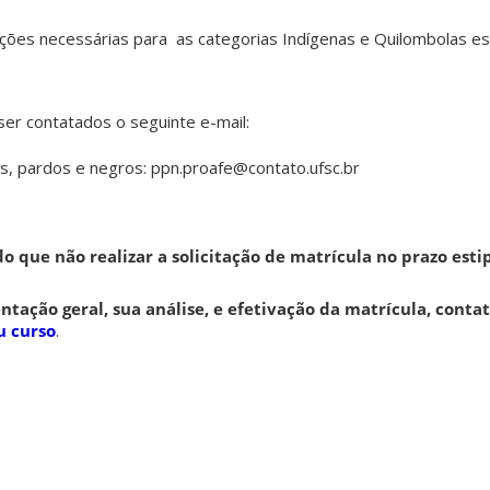
ções necessárias para as categorias Indígenas e Quilombolas es
er contatados o seguinte e-mail:
s, pardos e negros: ppn.proafe@contato.ufsc.br
do que não realizar a solicitação de matrícula no prazo est
tação geral, sua análise, e efetivação da matrícula, conta
u curso
.