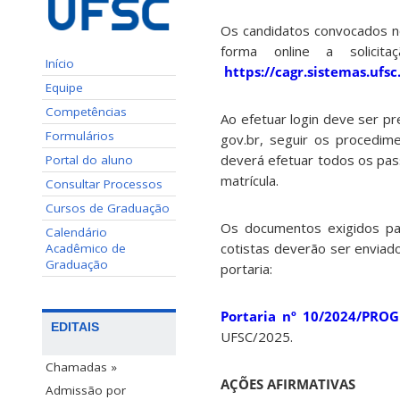
Os candidatos convocados 
forma online a solici
Início
https://cagr.sistemas.ufsc
Equipe
Competências
Ao efetuar login deve ser pr
Formulários
gov.br, seguir os procedim
deverá efetuar todos os passo
Portal do aluno
matrícula.
Consultar Processos
Cursos de Graduação
Os documentos exigidos par
Calendário
cotistas deverão ser enviado
Acadêmico de
Graduação
portaria:
Portaria nº 10/2024/PRO
EDITAIS
UFSC/2025.
Chamadas »
AÇÕES AFIRMATIVAS
Admissão por