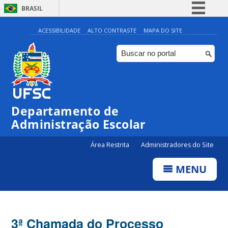
BRASIL
Simplifique!
ACESSIBILIDADE
ALTO CONTRASTE
MAPA DO SITE
Comunica BR
Participe
Acesso à informação
Legislação
Departamento de
Canais
Administração Escolar
Área Restrita
Administradores do Site
MENU
3ª Chamada do Processo