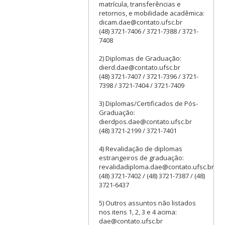
matrícula, transferências e
retornos, e mobilidade acadêmica:
dicam.dae@contato.ufsc.br
(48) 3721-7406 / 3721-7388 / 3721-
7408
2) Diplomas de Graduação:
dierd.dae@contato.ufsc.br
(48) 3721-7407 / 3721-7396 / 3721-
7398 / 3721-7404 / 3721-7409
3) Diplomas/Certificados de Pós-
Graduação:
dierdpos.dae@contato.ufsc.br
(48) 3721-2199 / 3721-7401
4) Revalidação de diplomas
estrangeiros de graduação:
revalidadiploma.dae@contato.ufsc.br
(48) 3721-7402 / (48) 3721-7387 / (48)
3721-6437
5) Outros assuntos não listados
nos itens 1, 2, 3 e 4 acima:
dae@contato.ufsc.br