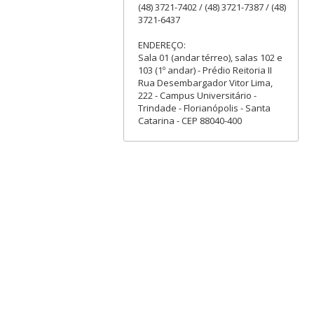
(48) 3721-7402 / (48) 3721-7387 / (48)
3721-6437
ENDEREÇO:
Sala 01 (andar térreo), salas 102 e
103 (1º andar) - Prédio Reitoria II
Rua Desembargador Vitor Lima,
222 - Campus Universitário -
Trindade - Florianópolis - Santa
Catarina - CEP 88040-400